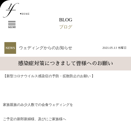
BLOG
t
ブログ
o
MENU
g
g
l
ウェディングからのお知らせ
2021.05.13 木曜日
e
n
a
感染症対策につきまして皆様へのお願い
v
i
【新型コロナウイルス感染症の予防・拡散防止のお願い 】
g
a
t
i
o
家族親族のみ少人数での会食ウェディングを
n
ご予定の新郎新婦様、及びにご家族様へ