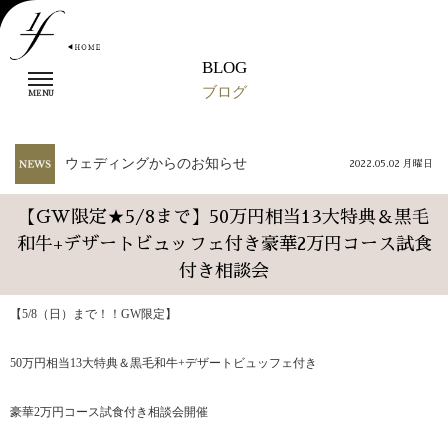
BLOG
t
ブログ
o
MENU
g
g
l
ウェディングからのお知らせ
2022.05.02 月曜日
e
n
a
【GW限定★5/8まで】50万円相当13大特典＆黒毛
v
和牛+デザートビュッフェ付き豪華2万円コース試食
i
g
付き相談会
a
t
【5/8（日）まで！！GW限定】
i
o
n
50万円相当13大特典＆黒毛和牛+デザートビュッフェ付き
豪華2万円コース試食付き相談会開催