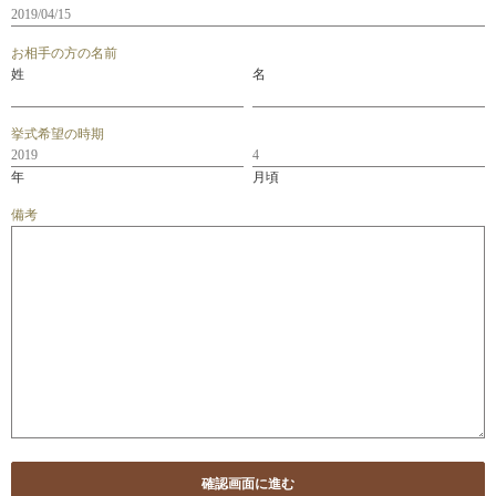
お相手の方の名前
姓
名
挙式希望の時期
年
月頃
備考