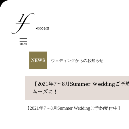
t
MENU
o
g
ウェディングからのお知らせ
g
l
e
n
【2021年7～8月Summer Weddi
a
ムーズに！
v
i
【2021年7～8月Summer Weddingご予約受付中】
g
a
t