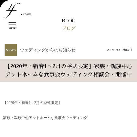
BLOG
t
ブログ
o
MENU
g
g
l
ウェディングからのお知らせ
2019.09.12 木曜日
e
n
a
【2020年・新春1～2月の挙式限定】家族・親族中心
v
アットホームな食事会ウェディング相談会・開催中
i
g
a
t
i
【2020年・新春1～2月の挙式限定】
o
n
家族・親族中心アットホームな食事会ウェディング