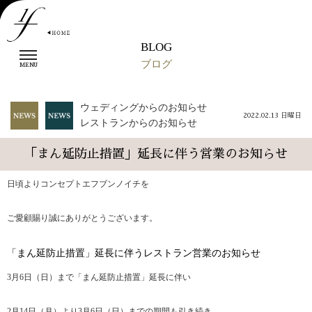
BLOG
t
ブログ
o
MENU
g
g
l
ウェディングからのお知らせ
2022.02.13 日曜日
e
レストランからのお知らせ
n
a
「まん延防止措置」延長に伴う営業のお知らせ
v
i
日頃よりコンセプトエフブンノイチを
g
a
t
ご愛顧賜り誠にありがとうございます。
i
o
n
「まん延防止措置」延長に伴うレストラン営業のお知らせ
3月6日（日）まで「まん延防止措置」延長に伴い
2月14日（月）より3月6日（日）までの期間も引き続き