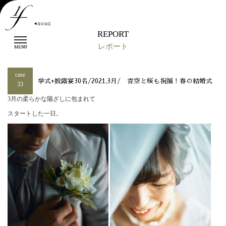
REPORT
t
レポート
o
MENU
g
g
case
l
挙式+披露宴30名/2021,3月/ 青空と桜も祝福！春の結婚式
33
e
n
3月の柔らかな陽ざしに包まれて
a
スタートした一日。
v
i
g
a
t
i
o
n