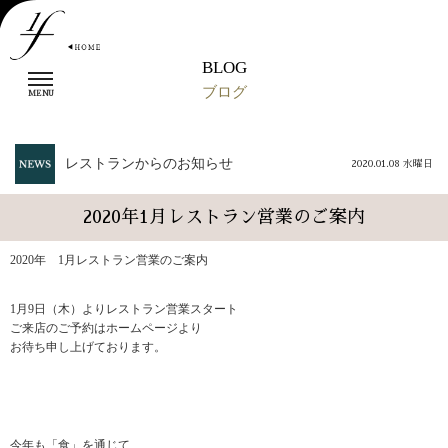
BLOG
t
ブログ
o
MENU
g
g
l
レストランからのお知らせ
2020.01.08 水曜日
e
n
a
2020年1月レストラン営業のご案内
v
i
2020年 1月レストラン営業のご案内
g
a
t
1月9日（木）よりレストラン営業スタート
i
ご来店のご予約はホームページより
o
お待ち申し上げております。
n
今年も「食」を通じて