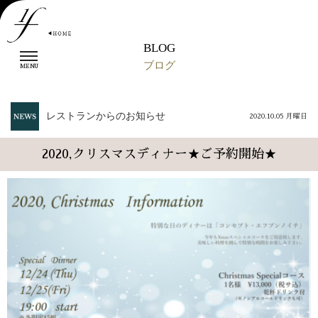
BLOG
t
ブログ
o
MENU
g
g
l
レストランからのお知らせ
2020.10.05 月曜日
e
n
a
2020,クリスマスディナー★ご予約開始★
v
i
g
a
t
i
o
n