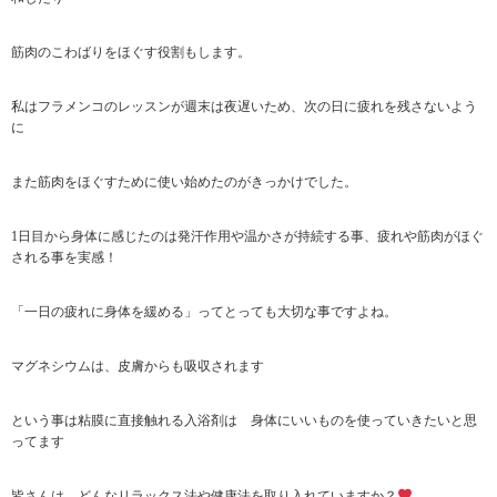
筋肉のこわばりをほぐす役割もします。
私はフラメンコのレッスンが週末は夜遅いため、次の日に疲れを残さないよう
に
また筋肉をほぐすために使い始めたのがきっかけでした。
1日目から身体に感じたのは発汗作用や温かさが持続する事、疲れや筋肉がほぐ
される事を実感！
「一日の疲れに身体を緩める」ってとっても大切な事ですよね。
マグネシウムは、皮膚からも吸収されます
という事は粘膜に直接触れる入浴剤は 身体にいいものを使っていきたいと思
ってます
皆さんは どんなリラックス法や健康法を取り入れていますか？