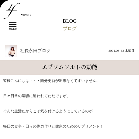
BLOG
t
ブログ
o
MENU
g
g
l
社長永田ブログ
2024.08.22 木曜日
e
n
a
エプソムソルトの効能
v
i
皆様こんにちは・・・随分更新が出来なくてすいません。
g
a
t
日々日常の喧騒に追われてただですが、
i
o
そんな生活だからこそ気を付けるようにしているのが
n
毎日の食事・日々の体力作りと健康のためのサプリメント！