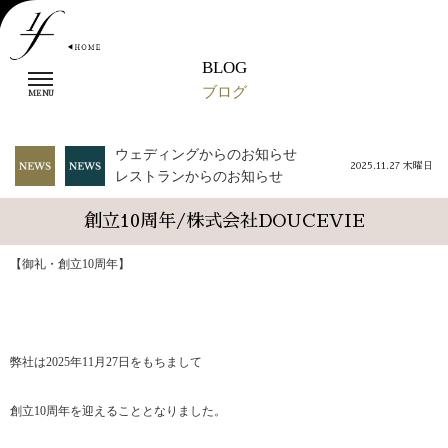
BLOG
t
ブログ
o
MENU
g
g
l
ウェディングからのお知らせ
2025.11.27 木曜日
e
レストランからのお知らせ
n
a
創立10周年/株式会社DOUCEVIE
v
i
【御礼・創立10周年】
g
a
t
i
o
n
弊社は2025年11月27日をもちまして
創立10周年を迎えることとなりました。