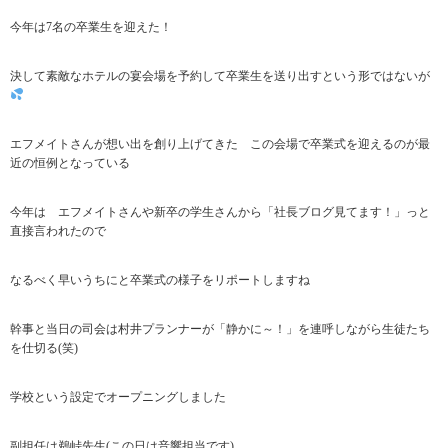
今年は7名の卒業生を迎えた！
決して素敵なホテルの宴会場を予約して卒業生を送り出すという形ではないが
エフメイトさんが想い出を創り上げてきた この会場で卒業式を迎えるのが最
近の恒例となっている
今年は エフメイトさんや新卒の学生さんから「社長ブログ見てます！」っと
直接言われたので
なるべく早いうちにと卒業式の様子をリポートしますね
幹事と当日の司会は村井プランナーが「静かに～！」を連呼しながら生徒たち
を仕切る(笑)
学校という設定でオープニングしました
副担任は鵜峠先生(この日は音響担当です)