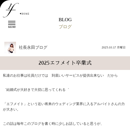
BLOG
t
ブログ
o
MENU
g
g
l
社長永田ブログ
2025.03.17 月曜日
e
n
a
2025エフメイト卒業式
v
i
私達のお仕事は社員だけでは 到底いいサービスが提供出来ない だから
g
a
t
゛結婚式が大好きで大切に思ってくれる゛
i
o
「エフメイト」という近い将来のウェディング業界に入るアルバイトさんの力
n
が大きい。
この話は毎年このブログを書く時に少しお話していると思うが、